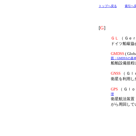
トップへ戻る
索引へ
[
G
]
ＧＬ
（ Ｇｅ
ドイツ船級協
GMDSS
( Glob
図：GMDSSの基
船舶設備規程
GNSS
（ Ｇｌｏｂ
衛星を利用し
GPS
（ Ｇｌ
理
衛星航法装置
がら周回して