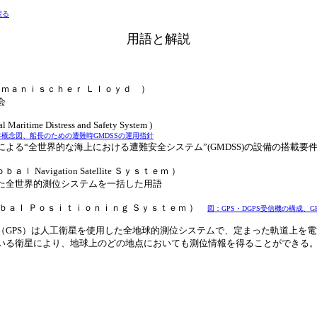
戻る
用語と解説
ｒｍａｎｉｓｃｈｅｒ Ｌｌｏｙｄ ）
会
al Maritime Distress and Safety System )
本概念図、船長のための遭難時GMDSSの運用指針
による“全世界的な海上における遭難安全システム”(GMDSS)の設備の搭載要
ａｌ Navigation Satellite Ｓｙｓｔｅｍ ）
た全世界的測位システムを一括した用語
ｏｂａｌ Ｐｏｓｉｔｉｏｎｉｎｇ Ｓｙｓｔｅｍ ）
図：GPS・DGPS受信機の構成、
（GPS）は人工衛星を使用した全地球的測位システムで、定まった軌道上を
いる衛星により、地球上のどの地点においても測位情報を得ることができる