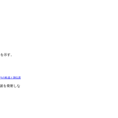
件を示す。
GPSの軌道と測位原
電波を発射しな
。