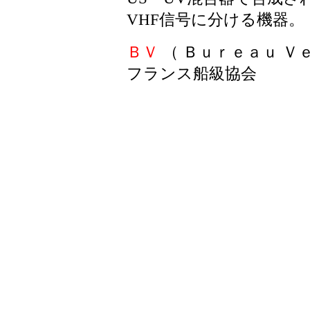
VHF信号に分ける機器。
ＢＶ
（ Ｂｕｒｅａｕ Ｖ
フランス船級協会