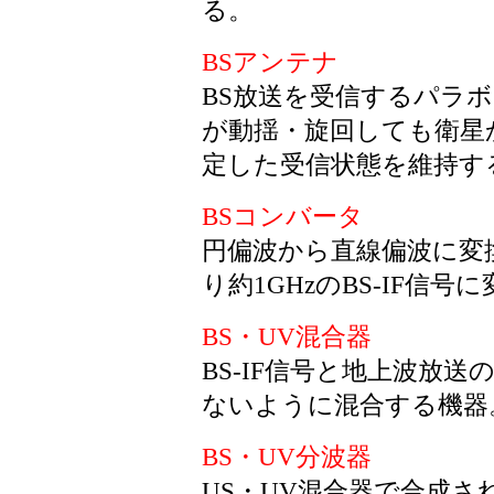
る。
BSアンテナ
BS放送を受信するパラ
が動揺・旋回しても衛星
定した受信状態を維持す
BSコンバータ
円偏波から直線偏波に変
り約1GHzのBS-IF信
BS・UV混合器
BS-IF信号と地上波放送
ないように混合する機器
BS・UV分波器
US・UV混合器で合成され