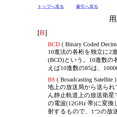
トップへ戻る
索引へ戻る
用
[
B
]
BCD
( Binary Coded Decima
10進法の各桁を独立に2
(BCD)という。10進数
えば10進数の85は、1000
BS
( Broadcasting Satellit
地上の放送局から送られて
ん静止軌道上の放送衛星
の電波(12GHz 帯)に
射するもので、1つの放